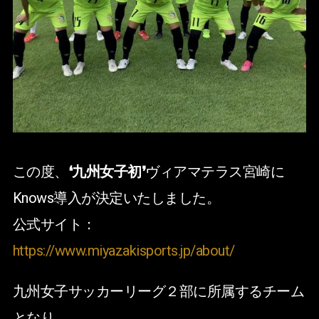
この度、
❛九州女子初❜
ヴィアマテラス宮崎に
Knows導入が決定いたしました。
公式サイト：
https://www.miyazakisports.jp/about/
九州女子サッカーリーグ２部に所属するチーム
となり