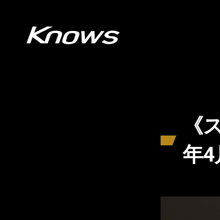
《ス
年4