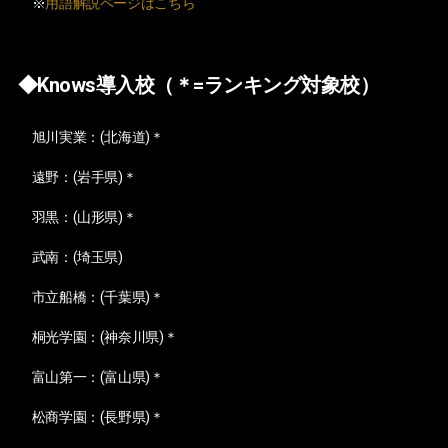
※
用語解説ページはこちら
◆Knows導入校（＊=ランキング対象校）
旭川実業：(北海道)＊
遠野：(岩手県)＊
羽黒：(山形県)＊
武南：(埼玉県)
市立船橋：(千葉県)＊
桐光学園：(神奈川県)＊
富山第一：(富山県)＊
松商学園：(長野県)＊