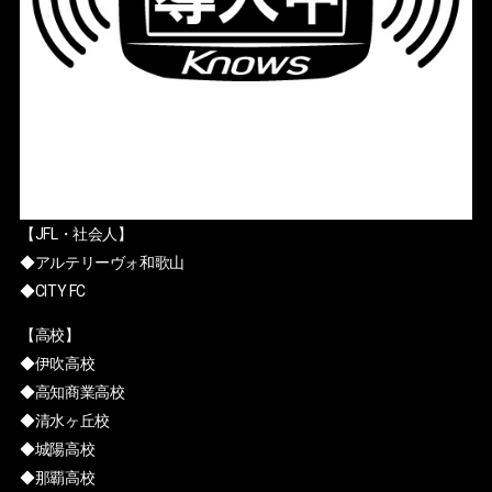
【JFL・社会人】
◆アルテリーヴォ和歌山
◆CITY FC
【高校】
◆伊吹高校
◆高知商業高校
◆清水ヶ丘校
◆城陽高校
◆那覇高校