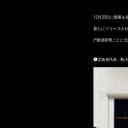
12月23日に開幕を迎
新たにリリースされた
(*都道府県ごとに
❶北海道代表：駒