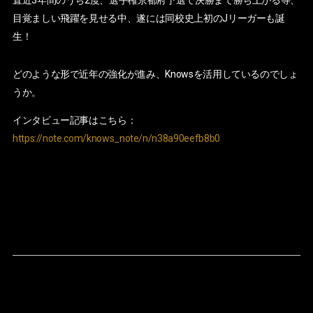
直近3年間のうち2度、選手権京都府予選で決勝まで勝ち上がる等、
目覚ましい飛躍を見せる中、遂には同校史上初のJリーガーも誕
生！
どのような形で近年の強化が進み、Knowsを活用しているのでしょ
うか。
インタビュー記事はこちら：
https://note.com/knows_note/n/n38a90eefb8b0